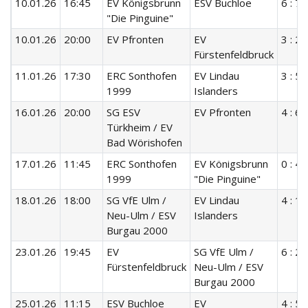
10.01.26
16:45
EV Königsbrunn
ESV Buchloe
6 : 7
"Die Pinguine"
10.01.26
20:00
EV Pfronten
EV
3 : 2
Fürstenfeldbruck
11.01.26
17:30
ERC Sonthofen
EV Lindau
3 : 5
1999
Islanders
16.01.26
20:00
SG ESV
EV Pfronten
4 : 6
Türkheim / EV
Bad Wörishofen
17.01.26
11:45
ERC Sonthofen
EV Königsbrunn
0 : 4
1999
"Die Pinguine"
18.01.26
18:00
SG VfE Ulm /
EV Lindau
4 : 15
Neu-Ulm / ESV
Islanders
Burgau 2000
23.01.26
19:45
EV
SG VfE Ulm /
6 : 2
Fürstenfeldbruck
Neu-Ulm / ESV
Burgau 2000
25.01.26
11:15
ESV Buchloe
EV
4 : 5