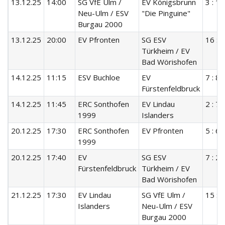
13.12.25
14:00
SG VfE Ulm /
EV Königsbrunn
3 : 10
Neu-Ulm / ESV
"Die Pinguine"
Burgau 2000
13.12.25
20:00
EV Pfronten
SG ESV
16 : 0
Türkheim / EV
Bad Wörishofen
14.12.25
11:15
ESV Buchloe
EV
7 : 8
Fürstenfeldbruck
14.12.25
11:45
ERC Sonthofen
EV Lindau
2 : 7
1999
Islanders
20.12.25
17:30
ERC Sonthofen
EV Pfronten
5 : 6
1999
20.12.25
17:40
EV
SG ESV
7 : 2
Fürstenfeldbruck
Türkheim / EV
Bad Wörishofen
21.12.25
17:30
EV Lindau
SG VfE Ulm /
15 : 1
Islanders
Neu-Ulm / ESV
Burgau 2000