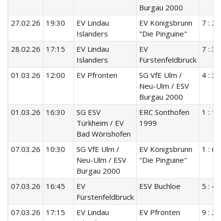
Burgau 2000
27.02.26
19:30
EV Lindau
EV Königsbrunn
7 : 2
Islanders
"Die Pinguine"
28.02.26
17:15
EV Lindau
EV
7 : 3
Islanders
Fürstenfeldbruck
01.03.26
12:00
EV Pfronten
SG VfE Ulm /
4 : 3
Neu-Ulm / ESV
Burgau 2000
01.03.26
16:30
SG ESV
ERC Sonthofen
1 : 15
Türkheim / EV
1999
Bad Wörishofen
07.03.26
10:30
SG VfE Ulm /
EV Königsbrunn
1 : 6
Neu-Ulm / ESV
"Die Pinguine"
Burgau 2000
07.03.26
16:45
EV
ESV Buchloe
5 : 4
Fürstenfeldbruck
07.03.26
17:15
EV Lindau
EV Pfronten
9 : 2