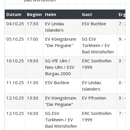
Datum
Beginn
Heim
Gast
Erge
04.10.25
17:30
EV Lindau
ESV Buchloe
7 : 2
Islanders
05.10.25
17:00
EV Königsbrunn
SG ESV
9 : 4
"Die Pinguine"
Türkheim / EV
Bad Wörishofen
10.10.25
19:30
SG VfE Ulm /
ERC Sonthofen
3 : 11
Neu-Ulm / ESV
1999
Burgau 2000
11.10.25
11:30
ESV Buchloe
EV Lindau
0 : 7
Islanders
12.10.25
13:30
EV Königsbrunn
EV Pfronten
3 : 4
"Die Pinguine"
12.10.25
16:30
SG ESV
ERC Sonthofen
7 : 12
Türkheim / EV
1999
Bad Wörishofen