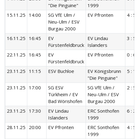
"Die Pinguine"
1999
15.11.25
14:00
SG VfE Ulm /
EV Pfronten
4 : 5
Neu-Ulm / ESV
Burgau 2000
16.11.25
16:45
EV
EV Lindau
3 : 5
Fürstenfeldbruck
Islanders
22.11.25
16:45
EV
EV Pfronten
0 : 6
Fürstenfeldbruck
23.11.25
11:15
ESV Buchloe
EV Königsbrunn
5 : 15
"Die Pinguine"
23.11.25
17:00
SG ESV
SG VfE Ulm /
2 : 5
Türkheim / EV
Neu-Ulm / ESV
Bad Wörishofen
Burgau 2000
23.11.25
17:30
EV Lindau
ERC Sonthofen
6 : 2
Islanders
1999
28.11.25
20:00
EV Pfronten
ERC Sonthofen
4 : 5
1999