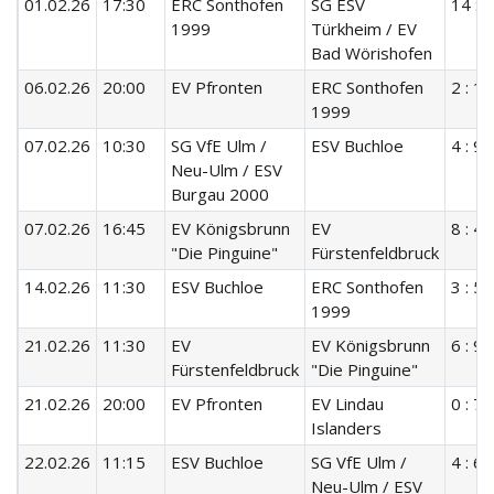
01.02.26
17:30
ERC Sonthofen
SG ESV
14 : 4
1999
Türkheim / EV
Bad Wörishofen
06.02.26
20:00
EV Pfronten
ERC Sonthofen
2 : 1
1999
07.02.26
10:30
SG VfE Ulm /
ESV Buchloe
4 : 9
Neu-Ulm / ESV
Burgau 2000
07.02.26
16:45
EV Königsbrunn
EV
8 : 4
"Die Pinguine"
Fürstenfeldbruck
14.02.26
11:30
ESV Buchloe
ERC Sonthofen
3 : 5
1999
21.02.26
11:30
EV
EV Königsbrunn
6 : 9
Fürstenfeldbruck
"Die Pinguine"
21.02.26
20:00
EV Pfronten
EV Lindau
0 : 7
Islanders
22.02.26
11:15
ESV Buchloe
SG VfE Ulm /
4 : 6
Neu-Ulm / ESV