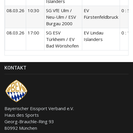
Islanders
08.03.26
10:30
SG VfE Ulm /
EV
0 : 5
Neu-Ulm / ESV
Fürstenfeldbruck
Burgau 2000
08.03.26
17:00
SG ESV
EV Lindau
0 : 19
Türkheim / EV
Islanders
Bad Wörishofen
KONTAKT
Bayerischer Eissport Verband e.V.
Haus des Sports
Georg-Brauchle-Ring 93
80992 München