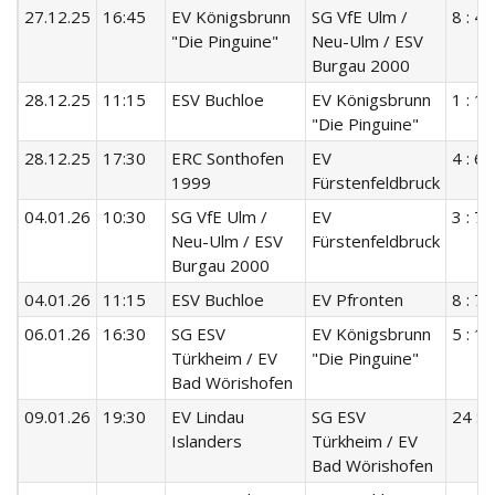
27.12.25
16:45
EV Königsbrunn
SG VfE Ulm /
8 : 4
"Die Pinguine"
Neu-Ulm / ESV
Burgau 2000
28.12.25
11:15
ESV Buchloe
EV Königsbrunn
1 : 12
"Die Pinguine"
28.12.25
17:30
ERC Sonthofen
EV
4 : 6
1999
Fürstenfeldbruck
04.01.26
10:30
SG VfE Ulm /
EV
3 : 7
Neu-Ulm / ESV
Fürstenfeldbruck
Burgau 2000
04.01.26
11:15
ESV Buchloe
EV Pfronten
8 : 7
06.01.26
16:30
SG ESV
EV Königsbrunn
5 : 12
Türkheim / EV
"Die Pinguine"
Bad Wörishofen
09.01.26
19:30
EV Lindau
SG ESV
24 : 1
Islanders
Türkheim / EV
Bad Wörishofen