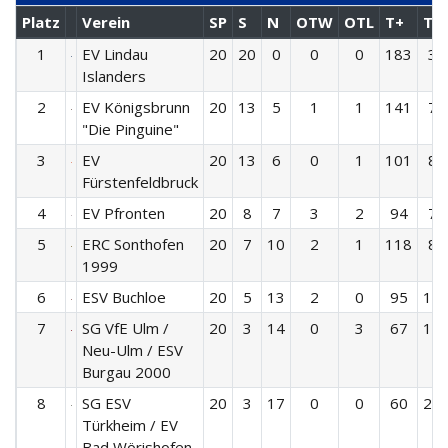
Platz
Verein
SP
S
N
OTW
OTL
T+
T-
1
EV Lindau
20
20
0
0
0
183
33
Islanders
2
EV Königsbrunn
20
13
5
1
1
141
77
"Die Pinguine"
3
EV
20
13
6
0
1
101
84
Fürstenfeldbruck
4
EV Pfronten
20
8
7
3
2
94
78
5
ERC Sonthofen
20
7
10
2
1
118
89
1999
6
ESV Buchloe
20
5
13
2
0
95
13
7
SG VfE Ulm /
20
3
14
0
3
67
15
Neu-Ulm / ESV
Burgau 2000
8
SG ESV
20
3
17
0
0
60
21
Türkheim / EV
Bad Wörishofen