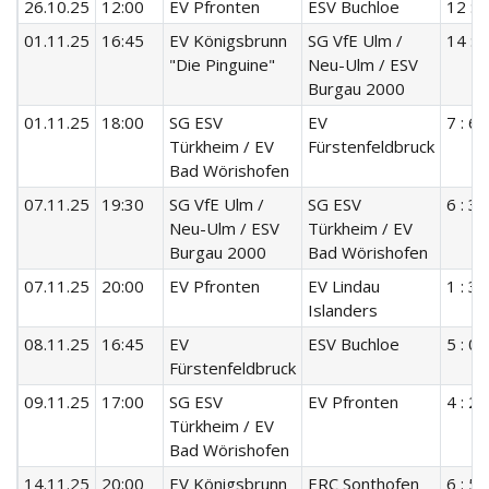
26.10.25
12:00
EV Pfronten
ESV Buchloe
12 : 4
01.11.25
16:45
EV Königsbrunn
SG VfE Ulm /
14 : 2
"Die Pinguine"
Neu-Ulm / ESV
Burgau 2000
01.11.25
18:00
SG ESV
EV
7 : 6
Türkheim / EV
Fürstenfeldbruck
Bad Wörishofen
07.11.25
19:30
SG VfE Ulm /
SG ESV
6 : 3
Neu-Ulm / ESV
Türkheim / EV
Burgau 2000
Bad Wörishofen
07.11.25
20:00
EV Pfronten
EV Lindau
1 : 3
Islanders
08.11.25
16:45
EV
ESV Buchloe
5 : 0
Fürstenfeldbruck
09.11.25
17:00
SG ESV
EV Pfronten
4 : 2
Türkheim / EV
Bad Wörishofen
14.11.25
20:00
EV Königsbrunn
ERC Sonthofen
6 : 5