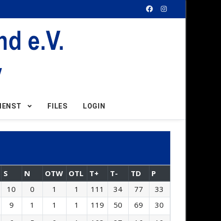
IENST
FILES
LOGIN
S
N
OTW
OTL
T+
T-
TD
P
10
0
1
1
111
34
77
33
9
1
1
1
119
50
69
30