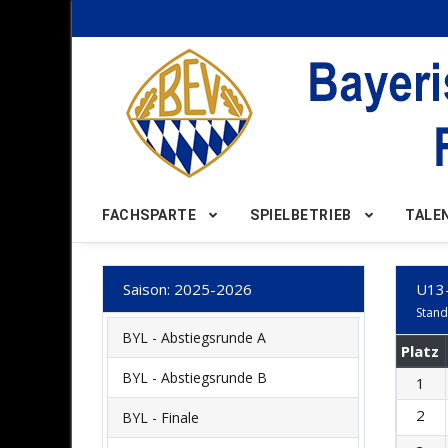
Nach Oben
FACHSPARTE
SPIELBETRIEB
TALE
Saison: 2025-2026
U13
Stand
BYL - Abstiegsrunde A
Platz
BYL - Abstiegsrunde B
1
2
BYL - Finale