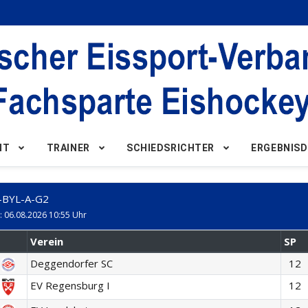
NT
TRAINER
SCHIEDSRICHTER
ERGEBNISD
-BYL-A-G2
: 06.08.2026 10:55 Uhr
Verein
SP
Deggendorfer SC
12
EV Regensburg I
12