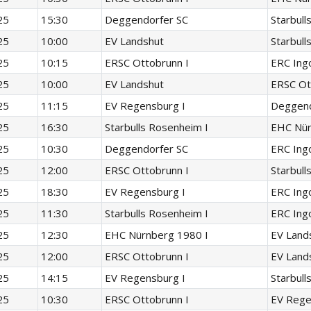
25
15:30
Deggendorfer SC
Starbull
25
10:00
EV Landshut
Starbull
25
10:15
ERSC Ottobrunn I
ERC Ingo
25
10:00
EV Landshut
ERSC Ot
25
11:15
EV Regensburg I
Deggend
25
16:30
Starbulls Rosenheim I
EHC Nür
25
10:30
Deggendorfer SC
ERC Ingo
25
12:00
ERSC Ottobrunn I
Starbull
25
18:30
EV Regensburg I
ERC Ingo
25
11:30
Starbulls Rosenheim I
ERC Ingo
25
12:30
EHC Nürnberg 1980 I
EV Land
25
12:00
ERSC Ottobrunn I
EV Land
25
14:15
EV Regensburg I
Starbull
25
10:30
ERSC Ottobrunn I
EV Rege