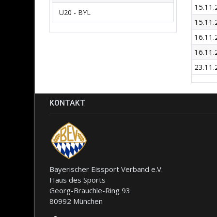
15.11.
U20 - BYL
15.11.
16.11.
16.11.
23.11.
KONTAKT
Bayerischer Eissport Verband e.V.
Haus des Sports
Georg-Brauchle-Ring 93
80992 München