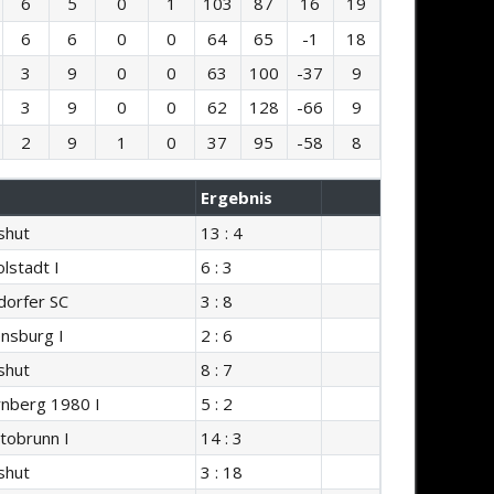
6
5
0
1
103
87
16
19
6
6
0
0
64
65
-1
18
3
9
0
0
63
100
-37
9
3
9
0
0
62
128
-66
9
2
9
1
0
37
95
-58
8
Ergebnis
shut
13 : 4
lstadt I
6 : 3
orfer SC
3 : 8
nsburg I
2 : 6
shut
8 : 7
nberg 1980 I
5 : 2
tobrunn I
14 : 3
shut
3 : 18