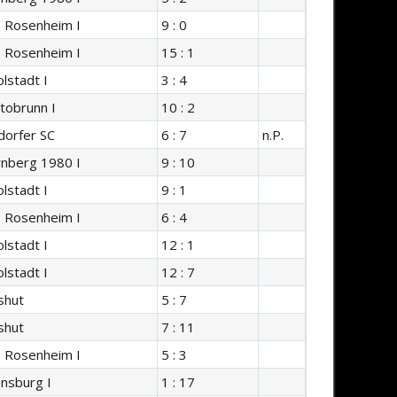
s Rosenheim I
9 : 0
s Rosenheim I
15 : 1
lstadt I
3 : 4
tobrunn I
10 : 2
orfer SC
6 : 7
n.P.
nberg 1980 I
9 : 10
lstadt I
9 : 1
s Rosenheim I
6 : 4
lstadt I
12 : 1
lstadt I
12 : 7
shut
5 : 7
shut
7 : 11
s Rosenheim I
5 : 3
nsburg I
1 : 17