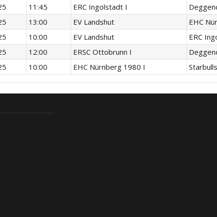
25
11:45
ERC Ingolstadt I
Deggend
25
13:00
EV Landshut
EHC Nür
25
10:00
EV Landshut
ERC Ingo
25
12:00
ERSC Ottobrunn I
Deggend
25
10:00
EHC Nürnberg 1980 I
Starbull