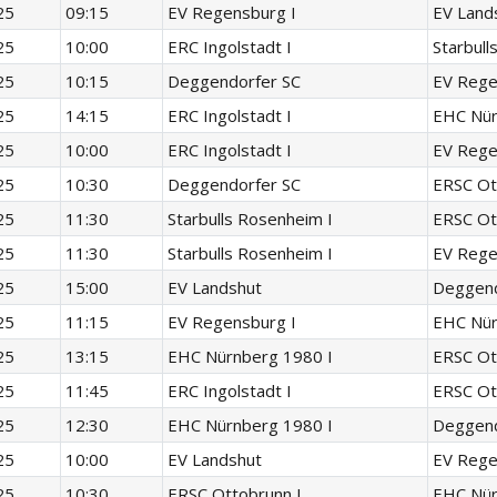
25
09:15
EV Regensburg I
EV Land
25
10:00
ERC Ingolstadt I
Starbull
25
10:15
Deggendorfer SC
EV Rege
25
14:15
ERC Ingolstadt I
EHC Nür
25
10:00
ERC Ingolstadt I
EV Rege
25
10:30
Deggendorfer SC
ERSC Ot
25
11:30
Starbulls Rosenheim I
ERSC Ot
25
11:30
Starbulls Rosenheim I
EV Rege
25
15:00
EV Landshut
Deggend
25
11:15
EV Regensburg I
EHC Nür
25
13:15
EHC Nürnberg 1980 I
ERSC Ot
25
11:45
ERC Ingolstadt I
ERSC Ot
25
12:30
EHC Nürnberg 1980 I
Deggend
25
10:00
EV Landshut
EV Rege
25
10:30
ERSC Ottobrunn I
EHC Nür