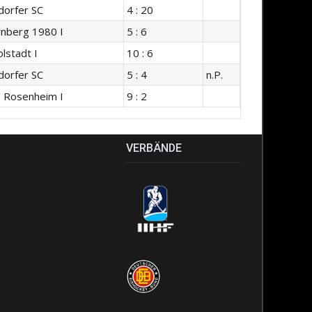
orfer SC
4 : 20
nberg 1980 I
5 : 6
lstadt I
10 : 6
orfer SC
5 : 4
n.P.
s Rosenheim I
9 : 2
VERBÄNDE