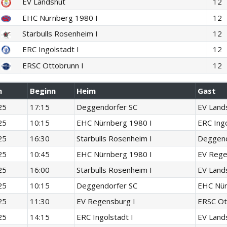
EV Landshut
12
EHC Nürnberg 1980 I
12
Starbulls Rosenheim I
12
ERC Ingolstadt I
12
ERSC Ottobrunn I
12
m
Beginn
Heim
Gast
25
17:15
Deggendorfer SC
EV Land
25
10:15
EHC Nürnberg 1980 I
ERC Ingo
25
16:30
Starbulls Rosenheim I
Deggend
25
10:45
EHC Nürnberg 1980 I
EV Rege
25
16:00
Starbulls Rosenheim I
EV Land
25
10:15
Deggendorfer SC
EHC Nür
25
11:30
EV Regensburg I
ERSC Ot
25
14:15
ERC Ingolstadt I
EV Land