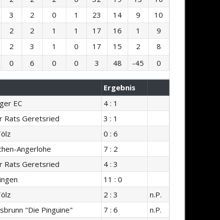
3
2
0
1
23
14
9
10
2
2
1
1
17
16
1
9
2
3
1
0
17
15
2
8
0
6
0
0
3
48
-45
0
Ergebnis
nger EC
4 : 1
r Rats Geretsried
3 : 1
ölz
0 : 6
chen-Angerlohe
7 : 2
r Rats Geretsried
4 : 3
ingen
11 : 0
ölz
2 : 3
n.P.
sbrunn "Die Pinguine"
7 : 6
n.P.