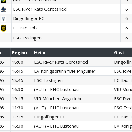
ESC River Rats Geretsried
6
Dingolfinger EC
6
EC Bad Tölz
6
ESG Esslingen
6
m
Beginn
Heim
Gast
26
18:00
ESC River Rats Geretsried
Dingolfi
26
16:45
EV Königsbrunn "Die Pinguine"
ESC Rive
26
18:45
ESG Esslingen
EC Bad T
26
16:30
(AUT) - EHC Lustenau
VfR Mün
26
19:15
VfR München-Angerlohe
ESC Rive
26
11:30
(AUT) - EHC Lustenau
ESG Essl
26
17:15
Dingolfinger EC
EC Bad T
26
16:30
(AUT) - EHC Lustenau
EV König