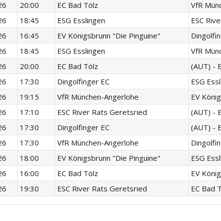
26
20:00
EC Bad Tölz
VfR Mün
26
18:45
ESG Esslingen
ESC Rive
26
16:45
EV Königsbrunn "Die Pinguine"
Dingolfi
26
18:45
ESG Esslingen
VfR Mün
26
20:00
EC Bad Tölz
(AUT) - 
26
17:30
Dingolfinger EC
ESG Essl
26
19:15
VfR München-Angerlohe
EV König
26
17:10
ESC River Rats Geretsried
(AUT) - 
26
17:30
Dingolfinger EC
(AUT) - 
26
17:30
VfR München-Angerlohe
Dingolfi
26
18:00
EV Königsbrunn "Die Pinguine"
ESG Essl
26
16:00
EC Bad Tölz
EV König
26
19:30
ESC River Rats Geretsried
EC Bad T