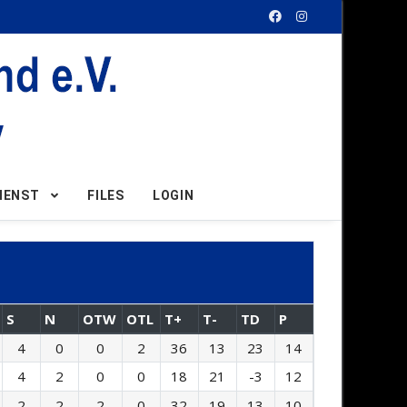
IENST
FILES
LOGIN
S
N
OTW
OTL
T+
T-
TD
P
4
0
0
2
36
13
23
14
4
2
0
0
18
21
-3
12
2
2
2
0
32
19
13
10