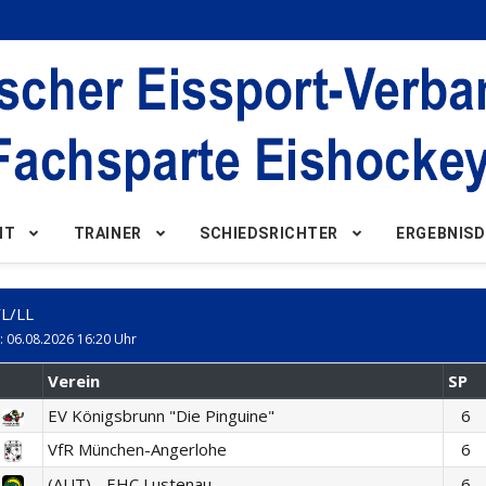
NT
TRAINER
SCHIEDSRICHTER
ERGEBNISD
L/LL
: 06.08.2026 16:20 Uhr
Verein
SP
EV Königsbrunn "Die Pinguine"
6
VfR München-Angerlohe
6
(AUT) - EHC Lustenau
6