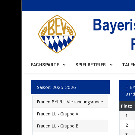
Nach Oben
FACHSPARTE
SPIELBETRIEB
TALE
Saison: 2025-2026
F-BY
Stand
Frauen BYL/LL Verzahnungsrunde
Platz
Frauen LL - Gruppe A
1
2
Frauen LL - Gruppe B
3