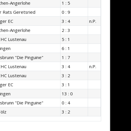
chen-Angerlohe
1 : 5
r Rats Geretsried
0 : 9
nger EC
3 : 4
n.P.
chen-Angerlohe
2 : 3
EHC Lustenau
5 : 1
ingen
6 : 1
sbrunn "Die Pinguine"
1 : 7
EHC Lustenau
3 : 4
n.P.
EHC Lustenau
3 : 2
nger EC
3 : 1
ingen
13 : 0
sbrunn "Die Pinguine"
0 : 4
ölz
3 : 2