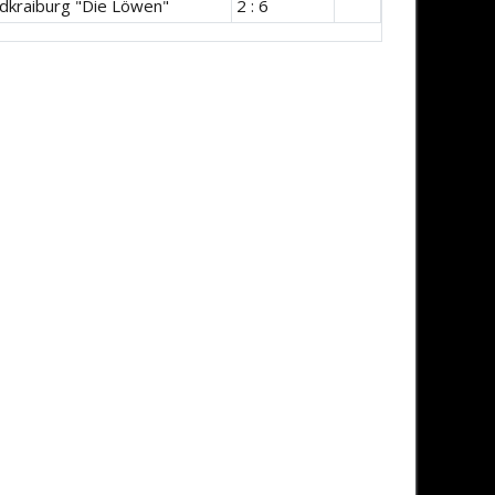
dkraiburg "Die Löwen"
2 : 6