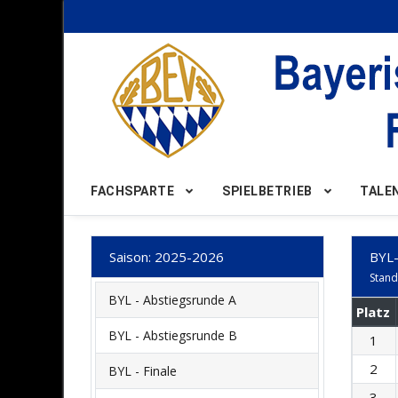
Nach Oben
FACHSPARTE
SPIELBETRIEB
TALE
Saison: 2025-2026
BYL
Stand
BYL - Abstiegsrunde A
Platz
BYL - Abstiegsrunde B
1
2
BYL - Finale
3