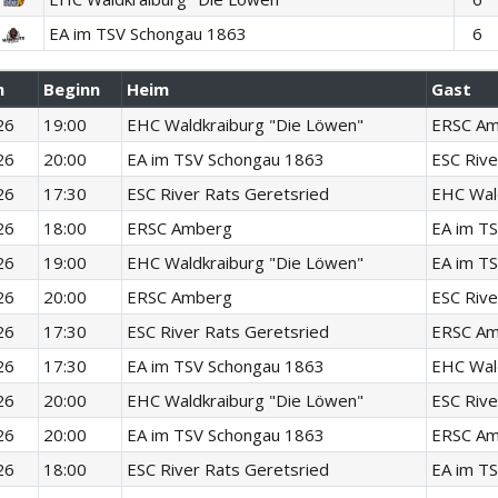
EA im TSV Schongau 1863
6
m
Beginn
Heim
Gast
26
19:00
EHC Waldkraiburg "Die Löwen"
ERSC A
26
20:00
EA im TSV Schongau 1863
ESC Rive
26
17:30
ESC River Rats Geretsried
EHC Wal
26
18:00
ERSC Amberg
EA im T
26
19:00
EHC Waldkraiburg "Die Löwen"
EA im T
26
20:00
ERSC Amberg
ESC Rive
26
17:30
ESC River Rats Geretsried
ERSC A
26
17:30
EA im TSV Schongau 1863
EHC Wal
26
20:00
EHC Waldkraiburg "Die Löwen"
ESC Rive
26
20:00
EA im TSV Schongau 1863
ERSC A
26
18:00
ESC River Rats Geretsried
EA im T