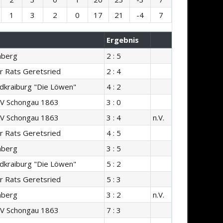
1
3
2
0
17
21
-4
7
Ergebnis
mberg
2 : 5
r Rats Geretsried
2 : 4
dkraiburg "Die Löwen"
4 : 2
SV Schongau 1863
3 : 0
SV Schongau 1863
3 : 4
n.V.
r Rats Geretsried
4 : 5
mberg
3 : 5
dkraiburg "Die Löwen"
5 : 2
r Rats Geretsried
5 : 3
mberg
3 : 2
n.V.
SV Schongau 1863
7 : 3