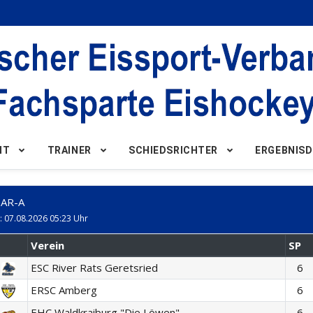
NT
TRAINER
SCHIEDSRICHTER
ERGEBNISD
-AR-A
: 07.08.2026 05:23 Uhr
Verein
SP
ESC River Rats Geretsried
6
ERSC Amberg
6
EHC Waldkraiburg "Die Löwen"
6