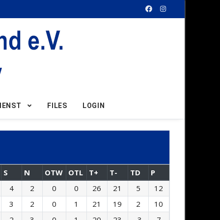
IENST
FILES
LOGIN
S
N
OTW
OTL
T+
T-
TD
P
4
2
0
0
26
21
5
12
3
2
0
1
21
19
2
10
2
3
0
1
20
23
-3
7