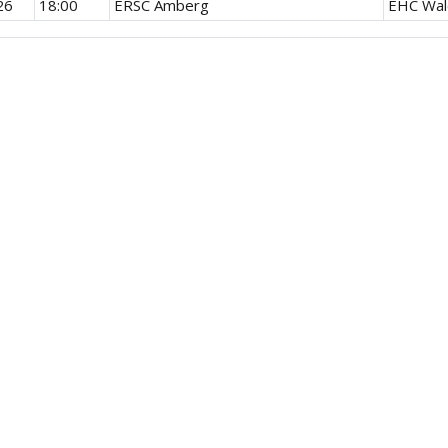
26
18:00
ERSC Amberg
EHC Wal